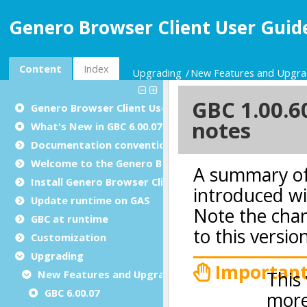
Genero Browser Client User Guide
Content
Index
Upgrading
New Features and Upgra
Genero Browser Client User Guide
What's New in GBC 6.00.07
Documentation conventions
Welcome to the Genero Browser Client
Install Genero Browser Client
Update runtime on GAS
GBC at runtime
Customization
Upgrading
New Features and Upgrade Notes
GBC 6.00.07