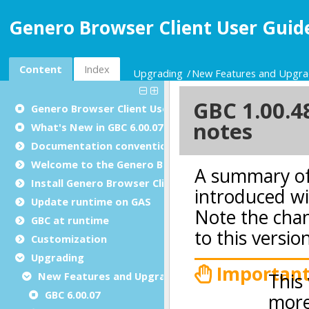
Genero Browser Client User Guide
Content
Index
Upgrading
New Features and Upgra
Genero Browser Client User Guide
What's New in GBC 6.00.07
Documentation conventions
Welcome to the Genero Browser Client
Install Genero Browser Client
Update runtime on GAS
GBC at runtime
Customization
Upgrading
New Features and Upgrade Notes
GBC 6.00.07